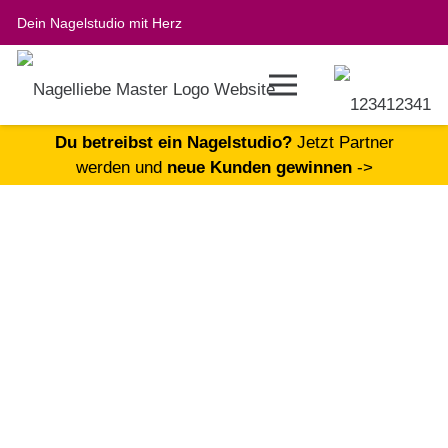
Dein Nagelstudio mit Herz
Du betreibst ein Nagelstudio?
Jetzt Partner
werden und
neue Kunden gewinnen
->